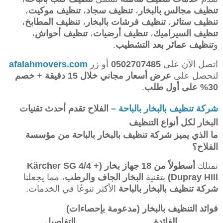
تنظيف مجالس بالبخار
،
تنظيف سجاد
،
تنظيف موكيت
،
تنظيف ستائر
،
تنظيف فرشات بالبخار
،
تنظيف المطابخ
،
تنظيف السيراميك
،
تنظيف أرضيات
،
تنظيف أحواش
،
و
تنظيف عمائر بعد التشطيب
.
اتصل الآن على
0502707485
أو زر
afalahmovers.com
لتحصل على
عرض أسعار مجاني خلال 15 دقيقة
+
خصم
30% على أول طلب
.
شركة تنظيف بالبخار بالباحة
– الفلاح تقدم أحدث تقنيات
البخار لكل أنواع التنظيف
ما الذي يميز شركة تنظيف بالبخار بالباحة من مؤسسة
الفلاح؟
نمتلك
أسطولاً من 18 جهاز بخار (Kärcher SG 4/4 +
Dupray Hill)
بتقنية
البخار الجاف والرطب
، مما يجعلنا
شركة تنظيف بالبخار بالباحة
الأكثر تنوعًا في الخدمات.
فوائد التنظيف بالبخار (مدعومة بإحصاءات)
الفائدة
التفاصيل