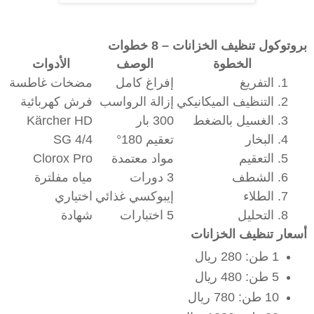
بروتوكول تنظيف الخزانات – 8 خطوات
الخطوة
الوصف
الأدوات
1. التفريغ
إفراغ كامل
مضخات غاطسة
2. التنظيف الميكانيكي
إزالة الرواسب
فرش كهربائية
3. الغسيل بالضغط
300 بار
Kärcher HD
4. البخار
تعقيم 180°
SG 4/4
5. التعقيم
مواد معتمدة
Clorox Pro
6. الشطف
3 دورات
مياه مفلترة
7. الطلاء
إيبوكسي غذائي
اختياري
8. التحليل
5 اختبارات
شهادة
أسعار تنظيف الخزانات
1 طن: 280 ريال
5 طن: 480 ريال
10 طن: 780 ريال