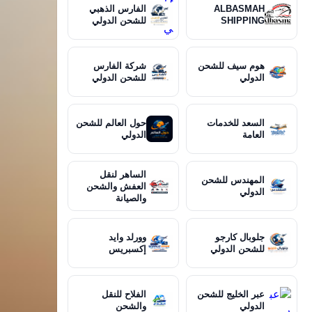
ALBASMAH
الفارس الذهبي
SHIPPING
للشحن الدولي
هوم سيف للشحن
شركة الفارس
الدولي
للشحن الدولي
السعد للخدمات
حول العالم للشحن
العامة
الدولي
الساهر لنقل
المهندس للشحن
العفش والشحن
الدولي
والصيانة
جلوبال كارجو
وورلد وايد
للشحن الدولي
إكسبريس
عبر الخليج للشحن
الفلاح للنقل
الدولي
والشحن