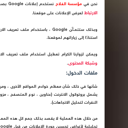
نحن في
مؤسسة الفلاح
نستخدم إعلانات Google بصفتها مورِّدًا مالياً خارجياً ، ولذلك تستخدم شركة جوجل
الارتباط
لعرض الإعلانات على موقعنا.
وبذلك ستتمكّن Google ، باستخدام ملف تعريف الارتباط
استنادًا إلى زياراتهم لموقعنا.
ويمكن لزوارنا الكرام تعطيل استخدام ملف تعريف الا
وشبكة المحتوى
.
ملفات الدخول:
شأنها في ذلك شأن معظم خوادم المواقع الأخرى ، ومن
يشمل بروتوكول الانترنت (عناوين ، نوع المتصفح ، مزود
النقرات لتحليل الاتجاهات).
من خلال هذه العملية لا يقصد بذلك جمع كل هذه المعل
تحليلية لأغراض تحسين جودة الإعلانات من قبل
oogle