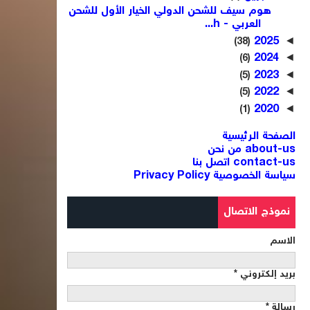
هوم سيف للشحن الدولي الخيار الأول للشحن
العربي - h...
2025
◄
(38)
2024
◄
(6)
2023
◄
(5)
2022
◄
(5)
2020
◄
(1)
الصفحة الرئيسية
about-us من نحن
contact-us اتصل بنا
سياسة الخصوصية Privacy Policy
نموذج الاتصال
الاسم
بريد إلكتروني
*
رسالة
*