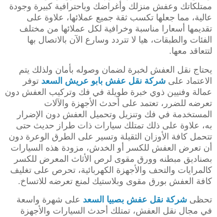
ممتلكاتك وعفش منزلك وأغراضك وباحترافية كبيرة وجودة
عالية، مما جعلها تكسب ثقة جميع عملائها، علاوة على
تقديمها أسعارا مناسبة وخرافية لكل عملائها من مختلف
الفئات والطبقات، هيا لا تتردد وسارع الآن بالاتصال بها
لتتعاقد معها.
يحتاج نقل العفش لخبرة لضمان وصوله بأمان ولذلك يتم
الاعتماد على
شركة نقل عفش بابو عريش
السعد
توفر
عمالة وفنيين ذوي خبرة طويلة في فك وتركيب العفش دون
تعرضه للضرر، تعتمد على أحدث الأجهزة والآلات
المستخدمة في فك وتنزيل وتحميل العفش دون الإضرار
به، علاوة على ذلك تمتلك سيارات ذات طراز حديث حتى
تتحمل كافة الأوزان الثقيلة وتسير على الطرق الوعرة دون
أن تعرض العفش للكسر أو الخدش، مزودة هذه السيارات
بصناديق مبطنه وورق مقوى لرص الأثاث المعرض للكسر
كالمرايات والتحف والأجهزة الكهربائية، تحرص على تغليف
كافة العفش بورق مقوى وبلاستيك لمنع تعرضه للاتساخ.
تحظى
شركة نقل عفش بصبيا
السعد
على شهرة واسعة
في مجال نقل العفش، تمتلك أحدث السيارات والأجهزة