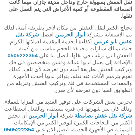
نقل العفش بسهولة خارج وداخل مدينة جازان مهما كانت
المسافة المقطوعة أو كمية الأغراض التي يتم العمل على
نقلها.
يحتاج الكثير لنقل العفش من مكان لآخر بطريقة آمنة، لذلك
يتم الاستعانة بـشركة
أنوار الحرمين
افضل
شركة نقل
عفش بابو عريش
لكفاءة الخدمة المقدمة لعملائها الكرام،
حيث تمتلك سيارات مختلفة الحجم تتناسب من كمية
العفش التي ترغب في نقلها، اتصل بنا علي
0505222354
بالإضافة إلى يعمل لديها عمالة وفنيين متخصصين في فك
وتركيب العفش بطريقة آمنه دون تعرضه لأي تلف، كذلك
تقوم بترميم الأثاث عند نقله، يتوافر لديها أحدث الأجهزة
والمعدات المستخدمة في فك وتركيب العفش وتنزيله من
الطوابق العليا دون تعرضه لأي ضرر.
تحرص بعض الشركات على توفير العديد من المزايا للعملاء،
وذلك كان سر شهرتها في فترة بسيطة، وبالفعل استطاعت
شركة نقل عفش بصامطة
شركة
أنوار الحرمين
أن تحقق
الكثير من النجاحات الكبيرة لتوفير الكثير من الإمكانيات
المتمثلة في الأجهزة الحديثة، اتصل الان علي
0505222354