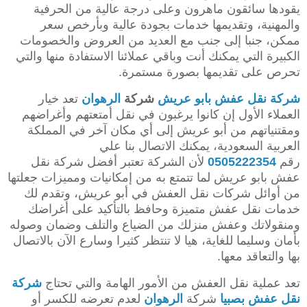
يقودها سائقون ماهرون وعلى درجة عالية من الحرفية
والمهنية، وتقديمها خدمات بجودة عالية وبأرخص سعر
ممكن، جنبا إلى جنب مع العديد من العروض والخصومات
الكبيرة التي يمكنك أنت وباقي عملائنا الاستفادة منها والتي
تحرص على تقديمها بصورة مستمرة.
شركة نقل عفش بابو عريش
شركة
الرهوان
تعد خيار
العملاء الأول إن كانوا يرغبون في نقل أمتعتهم وأغراضهم
ومقتنياتهم من أبو عريش إلى أي مكان آخر في المملكة
العربية السعودية، يمكنك الاتصال بنا علي
رقم
0505222354
لأن الشركة تعتبر أفضل شركة نقل
عفش بابو عريش لما تتمتع به من إمكانيات ومميزات جعلتها
من أوائل شركات نقل العفش في أبو عريش، وتقدم لك
خدمات نقل عفش متميزة وحافظ بالتأكيد على أغراضك
ومنقولاتك وعفش منزلك من الضياع والتلف وضمان وصوله
بأمان وسليما للغاية، هيا لا تنتظر كثيرا وسارع الآن بالاتصال
بها والتعاقد معها.
تعد عملية نقل العفش من الأمور الهامة والتي تحتاج
شركة
نقل عفش بصبيا
شركة
الرهوان
لعدم تعرضه للكسر أو