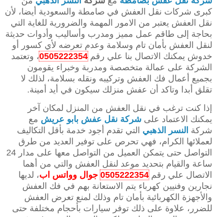
شركة نقل عفش بصامطة
مع
شركة
النسر الذهبي
من
كبرى شركات نقل العفش في صامطة والسعودية أيضا، لأن
نقل العفش يعتبر من الامور المهمة والضرورية للغاية التي
بحاجة إلى طاقم عمل مميز ومدرب وأساليب وأدوات حديثة
لنقل العفش بأمان تام وسلامة وعدم تعرضه لأي كسور أو
خدوش يمكنك الاتصال بنا علي رقم
0505222354
، وتعتمد
الشركة على عمالة متخصصة ومدربة وخبراء يقومون
بجميع أعمال فك العفش وتركيبه ونقله بسلامة، لذلك لا
تقلق أبدا وتاكد أن عفش منزلك سيكون في أيد أمينة.
إذا كنت ترغب في نقل العفش من المنزل لمكان آخر
يمكنك الاعتماد على
شركة نقل عفش بابو عريش
مع
شركة
النسر الذهبي
التي تقدم أجود خدمة بأقل التكاليف
لعملائها الكرام، فهي تحرص على توفير العديد من طرق
التواصل حتى يتمكن العميل من التواصل معها على مدار 24
ساعة والقيام بتحديد موعد لنقل العفش والتي من أهما
الاتصال علي رقم
0505222354
جوال وواتس اب
، لديها
نجارين وفنيين كهرباء يتم الاستعانة بهم في فك العفش
والأجهزة الكهربائية بأمان تام وذلك لمنع تعرض العفش
للضرر، علاوة على ذلك توفر سيارات بأحجام مختلفة حتى