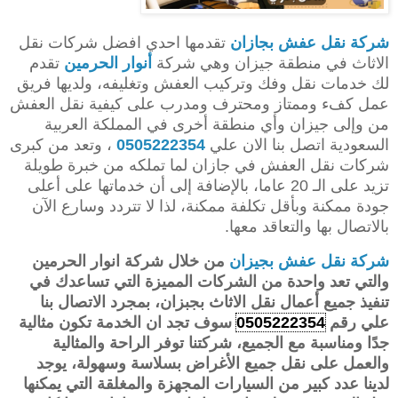
شركة نقل عفش بجازان
تقدمها احدي افضل شركات نقل
الاثاث في منطقة جيزان وهي شركة
أنوار الحرمين
تقدم
لك خدمات نقل وفك وتركيب العفش وتغليفه، ولديها فريق
عمل كفء وممتاز ومحترف ومدرب على كيفية نقل العفش
من وإلى جيزان وأي منطقة أخرى في المملكة العربية
السعودية اتصل بنا الان علي
0505222354
، وتعد من كبرى
شركات نقل العفش في جازان لما تملكه من خبرة طويلة
تزيد على الـ 20 عاما، بالإضافة إلى أن خدماتها على أعلى
جودة ممكنة وبأقل تكلفة ممكنة، لذا لا تتردد وسارع الآن
بالاتصال بها والتعاقد معها.
شركة نقل عفش بجيزان
من خلال شركة انوار الحرمين
والتي تعد واحدة من الشركات المميزة التي تساعدك في
تنفيذ جميع أعمال نقل الاثاث بجبزان، بمجرد الاتصال بنا
علي رقم
0505222354
سوف تجد ان الخدمة تكون مثالية
جدًا ومناسبة مع الجميع، شركتنا توفر الراحة والمثالية
والعمل على نقل جميع الأغراض بسلاسة وسهولة، يوجد
لدينا عدد كبير من السيارات المجهزة والمغلقة التي يمكنها