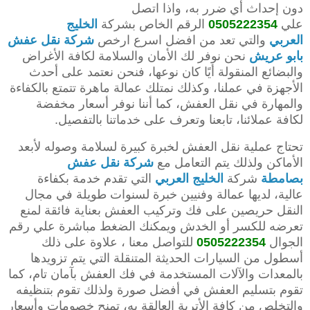
دون إحداث أي ضرر به، واذا اتصل
علي
0505222354
الرقم الخاص بشركة
الخليج
العربي
والتي تعد من افضل اسرع ارخص
شركة نقل عفش
بابو عريش
نحن نوفر لك الأمان والسلامة لكافة الأغراض
والبضائع المنقولة أيًا كان نوعها، فنحن نعتمد على أحدث
الأجهزة في عملنا، وكذلك نمتلك عمالة ماهرة تتمتع بالكفاءة
والمهارة في نقل العفش، كما أننا نوفر أسعار مخفضة
لكافة عملائنا، تابعنا وتعرف على خدماتنا بالتفصيل.
تحتاج عملية نقل العفش لخبرة كبيرة لسلامة وصوله لأبعد
الأماكن ولذلك يتم التعامل مع
شركة نقل عفش
بصامطة
شركة
الخليج العربي
التي تقدم خدمة بكفاءة
عالية، لديها عمالة وفنيين خبرة لسنوات طويلة في مجال
النقل حريصين على فك وتركيب العفش بعناية فائقة لمنع
تعرضه للكسر أو الخدش ويمكنك الضغط مباشرة علي رقم
الجوال
0505222354
للتواصل معنا ، علاوة على ذلك
أسطول من السيارات الحديثة المتنقلة التي يتم تزويدها
بالمعدات والآلات المستخدمة في فك العفش بآمان تام، كما
تقوم بتسليم العفش في أفضل صورة ولذلك تقوم بتنظيفه
والتخلص من كافة الأتربة العالقة به، تمنح خصومات وأسعار