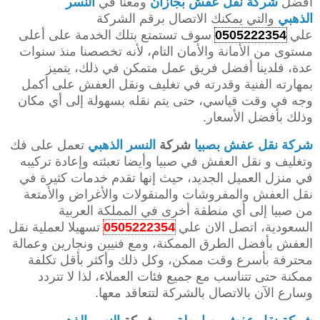
أفضل
شركة نقل عفش بجازان
ومعنا في
النسر
الذهبي
والتي يمكنك الاتصال برقم الشركة
علي
0505222354
سوف تستمتع بتلك الخدمة على أعلى
مستوى من الأمانة والأمان التام، لأنه تخصصنا منذ سنوات
عدة، فلدينا أفضل فريق عمل متمكن في ذلك، يتميز
بمهارته الفنية وقدرته في تغليف ونقل العفش على أكمل
وجه في وقت قياسي، حتى يتم نقله بسهولة إلى أي مكان
وذلك بأفضل الأسعار.
شركة نقل عفش بصبيا
شركة
النسر الذهبي
تعمل على فك
وتغليف و نقل العفش في صبيا وأيضا تعبئته وإعادة تركيبه
في منزل العميل الجديد، حيث إنها تقدم خدمات كثيرة في
نقل العفش والمفروشات والمنقولات والأغراض والأمتعة
من صبيا إلى أي منطقة أخرى في المملكة العربية
السعودية، اتصل الان علي
0505222354
تسهيلا لعملية نقل
العفش بأفضل الطرق الممكنة، ومع فنيين ونجارين وعمالة
محترفة بأسرع وقت ممكن، وكل ذلك وأكثر بأقل تكلفة
ممكنة حتى تتناسب مع جميع فئات العملاء، لذا لا تتردد
وسارع الآن بالاتصال بالشركة لتتعاقد معها.