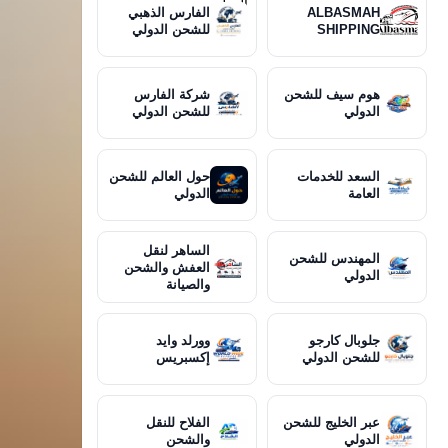
ALBASMAH
الفارس الذهبي
SHIPPING
للشحن الدولي
هوم سيف للشحن
شركة الفارس
الدولي
للشحن الدولي
السعد للخدمات
حول العالم للشحن
العامة
الدولي
الساهر لنقل
المهندس للشحن
العفش والشحن
الدولي
والصيانة
جلوبال كارجو
وورلد وايد
للشحن الدولي
إكسبريس
عبر الخليج للشحن
الفلاح للنقل
الدولي
والشحن