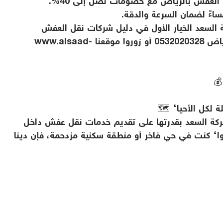
 العفش بالرياض مع خصومات تصل إلى 40%.
ة حتى عام 2025، تظل شركة السعد الخيار الأول في دليل شركات نقل العفش
بالرياض. تواصلوا معنا عبر رقم نقل عفش الرياض 0532020328 أو زوروا موقعنا www.alsaad-
💰
لكل الأحياء 🗺️
شركة السعد بقدرتها على تقديم خدمات نقل عفش داخل
واء كنت في حي فاخر أو منطقة سكنية مزدحمة، فإن دينا