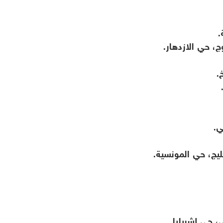
.
، حي الازدهار.
.
ي.
يج، حي المونسية.
 حي إشبيليا.