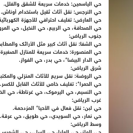
حي الياسمين: خدمات سريعة للشقق والفلل.
حي النرجس: نقل أثاث ثقيل باستخدام أوناش.
حي العارض: تغليف احترافي للأجهزة الكهربائية
حي الصحافة، حي الربيع، حي النخيل، حي المروج
جنوب الرياض:
حي الشفا: نقل أثاث كبير مثل الأرائك والمطابخ
حي المنصورة: خدمات سريعة للمنازل الصغيرة.
حي الدار البيضاء، حي بدر، حي الفواز.
شرق الرياض:
حي الروضة: نقل سريع للأثاث المنزلي والمكتب
حي الحمراء: تغليف خاص للأثاث القابل للكسر.
حي النسيم، حي اليرموك، حي غرناطة، حي الخل
غرب الرياض:
حي لبن: نقل فعال في الأحياء المزدحمة.
حي نمار، حي السويدي، حي طويق، حي عرقة.
وسط الرياض:
حي الملز، حي العليا، حي السلي، حي الشميسي،