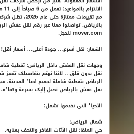
الأسعار المعقولة: تُعتبر من أرخص شركات نقل
الالتزام بالمواعيد: تعمل من 6 صباحاً إلى 11 مساءً لضمان السرعة والدقة.
مع تقييمات ممتاز
mover.com للحجز.
الشعار: نقل أسرع… جودة أعلى… أسعار أقل! 
وجهات نقل العفش داخل الرياض: تغطية شاملة 
نقل بدون قلق… لأننا نهتم بتفاصيلك تتميز 
الرياض بتغطية شاملة لجميع أحياء المدينة. س
نقل عفش بالرياض تصل إليك بسرعة وكفاءة.
الأحياء التي نخدمها تشمل:
شمال الرياض:
حي الملقا: نقل الأثاث الفاخر والتحف بعناية.