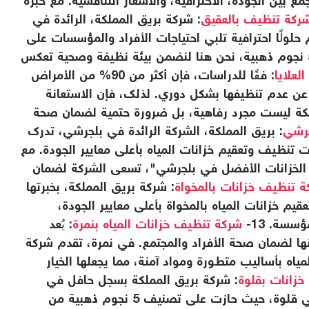
ع بين الجودة، الاحترافية، والأسعار التنافسية. مع خبرة
ركة تنظيف بالعقيق
: شركة بريق المملكة، الرائدة في
لولًا احترافية تلبي احتياجات الأفراد والمؤسسات على
حد سواء. مع خبرة تزيد عن 15 عامًا وتصنيف 5 نجوم ذهبية، نحن هنا لنضمن بيئة نظيفة وصحية تعكس
علايا
: فقًا للدراسات، فإن أكثر من 90% من الأمراض
تج عن عدم تنظيفها بشكل دوري. لذلك، فإن الاستعانة
كة ليست مجرد رفاهية، بل ضرورة حتمية لضمان صحة
جرشي
: بريق المملكة، الشركة الرائدة في بلجرشي، تدرك
 تنظيف وتعقيم خزانات المياه بأعلى معايير الجودة. مع
لخزانات الأفضل في بلجرشي"، تسعى الشركة لضمان
 تنظيف خزانات بالمخواة
: شركة بريق المملكة، بخبرتها
تنظيف وتعقيم خزانات المياه بالمخواة بأعلى معايير الجودة،
سسة. 13-
شركة تنظيف خزانات المياه بنمرة
: يُعد
ا لضمان صحة الأفراد والمجتمع. في نمرة، تقدم شركة
اه بأساليب متطورة ومواد آمنة، مما يجعلها الخيار
زانات بقلوة
: شركة بريق المملكة بسجل حافل في
تقديم خدمات تنظيف وتعقيم خزانات المياه في قلوة، حيث حازت على تصنيف 5 نجوم ذهبية من