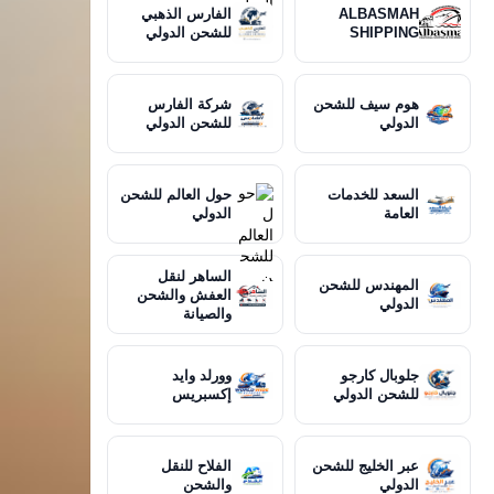
ALBASMAH
الفارس الذهبي
SHIPPING
للشحن الدولي
هوم سيف للشحن
شركة الفارس
الدولي
للشحن الدولي
السعد للخدمات
حول العالم للشحن
العامة
الدولي
الساهر لنقل
المهندس للشحن
العفش والشحن
الدولي
والصيانة
جلوبال كارجو
وورلد وايد
للشحن الدولي
إكسبريس
عبر الخليج للشحن
الفلاح للنقل
الدولي
والشحن