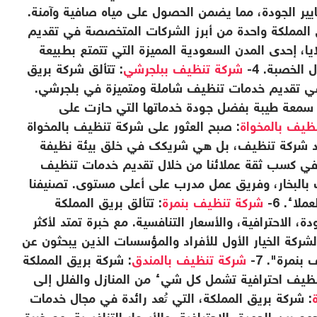
ايير الجودة، مما يضمن الحصول على مياه صافية وآمنة.
ق المملكة واحدة من أبرز الشركات المتخصصة في تقديم
، إحدى المدن السعودية المميزة التي تتمتع بطبيعة
الخصبة. 4-
شركة تنظيف ببلجرشي
: تتألق شركة بريق
في تقديم خدمات تنظيف شاملة ومتميزة في بلجرشي.
ثر من 15 عامًا، وحققت سمعة طيبة بفضل جودة خدماتها التي حازت على
ظيف بالمخواة
: صبح العثور على شركة تنظيف بالمخواة
جرد شركة تنظيف، بل هي شريكك في خلق بيئة نظيفة
تد لأكثر من 15 عامًا، نجحنا في كسب ثقة عملائنا من خلال تقديم خدمات تنظيف
 بالبخار، وفريق عمل مدرب على أعلى مستوى. تصنيفنا
شركة تنظيف بنمرة
: تتألق بريق المملكة
 الاحترافية، والأسعار التنافسية. مع خبرة تمتد لأكثر
هبية، أصبحت الشركة الخيار الأول للأفراد والمؤسسات الذين يبحثون عن
نمرة". 7-
شركة تنظيف بالمندق
: شركة بريق المملكة
 تنظيف احترافية تشمل كل شيء من المنازل والفلل إلى
: شركة بريق المملكة، التي تُعد رائدة في مجال خدمات