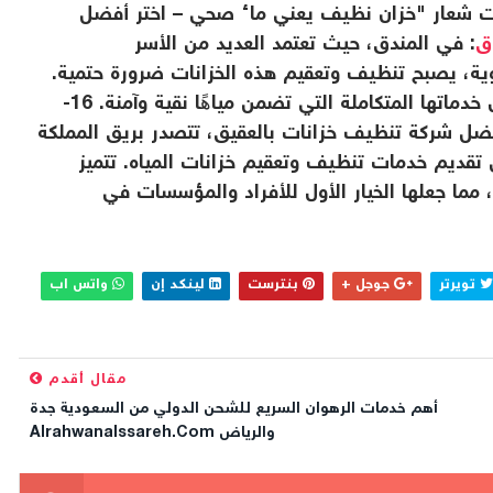
 تحت شعار "خزان نظيف يعني ماء صحي – اختر أفضل
ق
: في المندق، حيث تعتمد العديد من الأسر
وية، يصبح تنظيف وتعقيم هذه الخزانات ضرورة حتمية.
ماتها المتكاملة التي تضمن مياهًا نقية وآمنة. 16-
فضل شركة تنظيف خزانات بالعقيق، تتصدر بريق المملكة
خبرتها التي تزيد عن 15 عامًا في تقديم خدمات تنظيف وتعقيم خزانات المياه. تتميز
، مما جعلها الخيار الأول للأفراد والمؤسسات في
تويرتر
جوجل +
بنترست
لينكد إن
واتس اب
مقال أقدم
أهم خدمات الرهوان السريع للشحن الدولي من السعودية جدة
والرياض Alrahwanalssareh.com